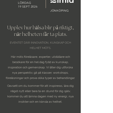
LÖRDAG
19 SEPT 2026
JÖNKÖPING
Upplev hur hälsa blir på riktigt,
när helheten får ta plats.
EVENTET D
ÄR INNOVATION, KUNSKAP OCH
HELHET MÖTS.
Här möts föreläsare, experter, utställare och
besökare för en hel dag fylld av kunskap,
inspiration och gemenskap. Vi låter dig utforska
nya perspektiv, gå på klasser, workshops,
föreläsningar och prova olika typer av behandlingar.
Oavsett om du kommer för att inspireras, lära dig
något nytt eller bara ta en stund för dig själv,
kommer du att lämna dagen med ny energi, nya
insikter och en känsla av helhet.