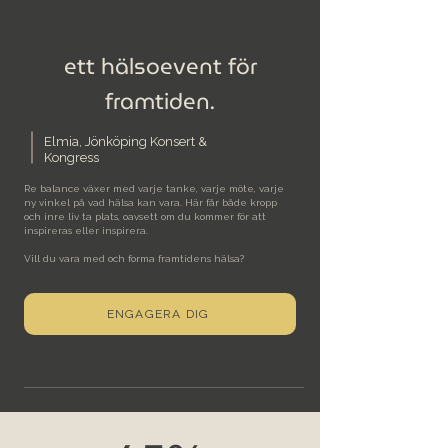
ett hälsoevent för
framtiden.
Elmia, Jönköping Konsert &
Kongress
Re balance växer med varje tanke, varje möte, varje
ny vinkel på vad hälsa kan vara. Här får både kropp
och inre liv ta plats, oavsett om du kommer för att
inspireras eller inspirera.
Vill du vara med och forma framtidens hälsa?
ENGAGERA DIG