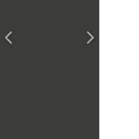
"
Balance is not something
you find, it´s something you
"
create