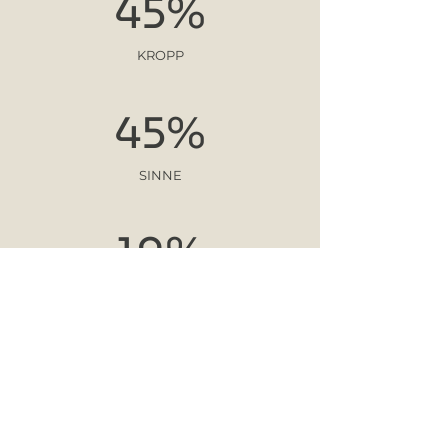
45%
KROPP
45%
SINNE
10%
SJÄL
re balance.ticket