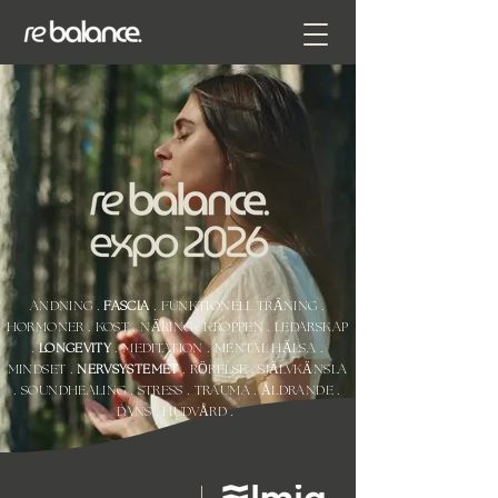
ANDNING .
FASCIA
. FUNKTIONELL TRÄNING .
HORMONER . KOST . NÄRING . KROPPEN . LEDARSKAP
.
LONGEVITY
. MEDITATION . MENTAL HÄLSA .
MINDSET .
NERVSYSTEMET
. RÖRELSE . SJÄLVKÄNSLA
. SOUNDHEALING . STRESS . TRAUMA . ÅLDRANDE .
DANS . HUDVÅRD .