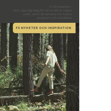
Vi vill inspirera -
skriv upp dig idag för att ta del av något
unikt, samt de senaste om talare,
program och utställare.
FÅ NYHETER OCH INSPIRATION