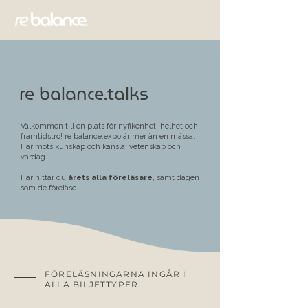
re balance.talks
Välkommen till en plats för nyfikenhet, helhet och
framtidstro! re balance.expo är mer än en mässa.
Här möts kunskap och känsla, vetenskap och
vardag.
Här hittar du
årets alla föreläsare
, samt
dagen
som de föreläse.
FÖRELÄSNINGARNA INGÅR I
ALLA BILJETTYPER