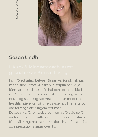
Lev din dröm
Sazan Lindh
Hälso- & Mindsetcoach, samt
grundare av Bonsai Living
I sin föreläsning belyser Sazan varför så många
människor - trots kunskap, disciplin och vilja -
kämpar med stress, trötthet och obalans. Med
utgångspunkt i hur människan är biologiskt och
neurologiskt designad visar hon hur moderna
livsstilar påverkar vårt nervsystem, vår energi och
vår förmåga att fungera optimalt.
Deltagarna får en tydlig och logisk förståelse för
varför problemet sällan sitter i individen - utan i
förutsättningarna, samt insikter i hur hållbar hälsa
och prestation skapas över tid.