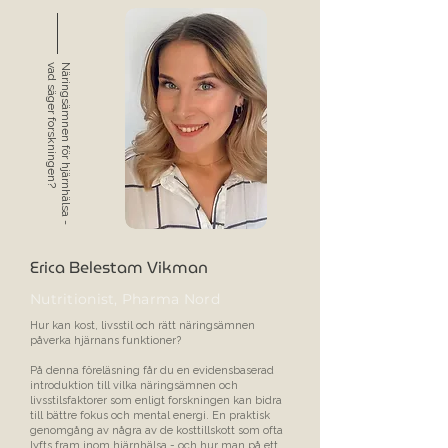
vad säger forskningen?
Näringsämnen för hjärnhälsa -
Erica Belestam Vikman
Nutritionist, Pharma Nord
Hur kan kost, livsstil och rätt näringsämnen
påverka hjärnans funktioner?
På denna föreläsning får du en evidensbaserad
introduktion till vilka näringsämnen och
livsstilsfaktorer som enligt forskningen kan bidra
till bättre fokus och mental energi.
En praktisk
genomgång av några av de kosttillskott som ofta
lyfts fram inom hjärnhälsa - och hur man på ett