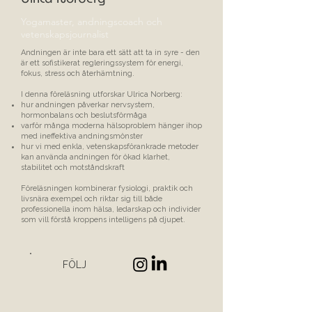
Yogamaster, andningscoach och
vetenskapsjournalist
Andningen är inte bara ett sätt att ta in syre - den
är ett sofistikerat regleringssystem för energi,
fokus, stress och återhämtning.
I denna föreläsning utforskar Ulrica Norberg:
hur andningen påverkar nervsystem,
hormonbalans och beslutsförmåga
varför många moderna hälsoproblem hänger ihop
med ineffektiva andningsmönster
hur vi med enkla, vetenskapsförankrade metoder
kan använda andningen för ökad klarhet,
stabilitet och motståndskraft
Föreläsningen kombinerar fysiologi, praktik och
livsnära exempel och riktar sig till både
professionella inom hälsa, ledarskap och individer
som vill förstå kroppens intelligens på djupet.
FÖLJ