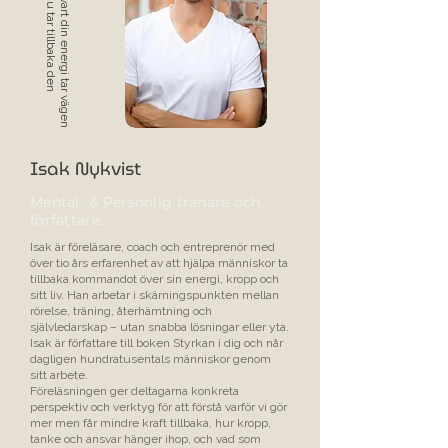
n
F
ö
r
s
t
å
v
a
r
t
d
i
n
e
n
e
r
g
i
t
a
r
v
ä
g
e
n
&
h
u
r
d
u
t
a
r
t
i
l
l
b
a
k
a
d
e
Isak Nykvist
Mental- & Personlig tränare och
författare.
Isak är föreläsare, coach och entreprenör med
över tio års erfarenhet av att hjälpa människor ta
tillbaka kommandot över sin energi, kropp och
sitt liv. Han arbetar i skärningspunkten mellan
rörelse, träning, återhämtning och
självledarskap – utan snabba lösningar eller yta.
Isak är författare till boken Styrkan i dig och når
dagligen hundratusentals människor genom
sitt arbete.
Föreläsningen ger deltagarna konkreta
perspektiv och verktyg för att förstå varför vi gör
mer men får mindre kraft tillbaka, hur kropp,
tanke och ansvar hänger ihop, och vad som