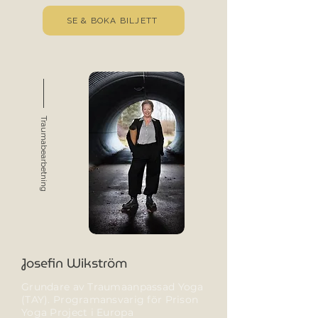
SE & BOKA BILJETT
Traumabearbetning
Josefin Wikström
Grundare av Traumaanpassad Yoga
(TAY). Programansvarig för Prison
Yoga Project i Europa