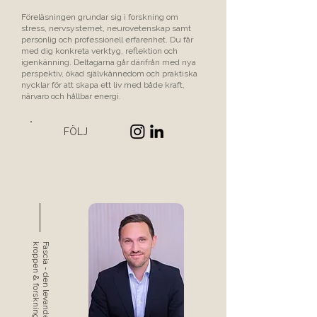
Föreläsningen grundar sig i forskning om
stress, nervsystemet, neurovetenskap samt
personlig och professionell erfarenhet. Du får
med dig konkreta verktyg, reflektion och
igenkänning. Deltagarna går därifrån med nya
perspektiv, ökad självkännedom och praktiska
nycklar för att skapa ett liv med både kraft,
närvaro och hållbar energi.
FÖLJ
g
F
a
s
c
i
a
-
d
e
n
l
e
v
a
n
d
e
k
r
o
p
p
e
n
&
f
o
r
s
k
n
i
n