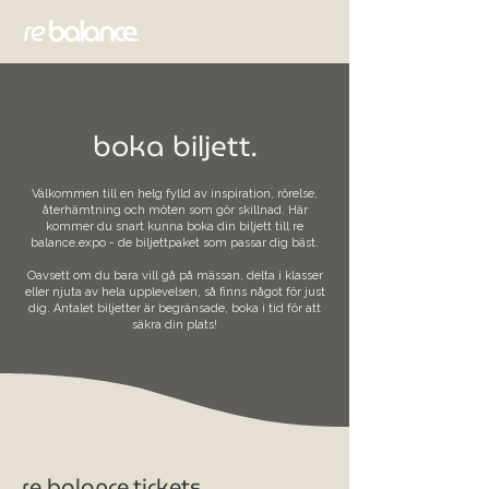
boka biljett.
Välkommen till en helg fylld av inspiration, rörelse,
återhämtning och möten som gör skillnad. Här
kommer du snart kunna boka din biljett till re
balance.expo - de biljettpaket som passar dig bäst.
Oavsett om du bara vill gå på mässan, delta i klasser
eller njuta av hela upplevelsen, så finns något för just
dig. Antalet biljetter är begränsade, boka i tid för att
säkra din plats!
re balance.tickets