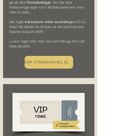
gå på våra
föreläsningar
, där alla våra
föreläsningar äger rum i Rydberssalen och sker i
mån av plats.
Det ingår
två klasser eller workshops
och du
bokar de klasser du önskar via vår bokningssida
(öppnar augusti 2026).
Lunch ingår inte, men mat och tilltugg finns att
köpa på plats.​
KÖP STANDARD BILJETT