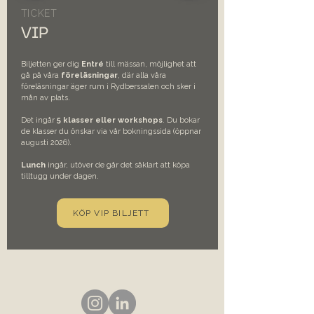
TICKET
VIP
Biljetten ger dig
Entré
till mässan, möjlighet att
gå på våra
föreläsningar
, där alla våra
föreläsningar äger rum i Rydberssalen och sker i
mån av plats.
Det ingår
5 klasser eller workshops
. Du bokar
de klasser du önskar via vår bokningssida (öppnar
augusti 2026).
Lunch
ingår, utöver de går det såklart att köpa
tilltugg under dagen.
KÖP VIP BILJETT