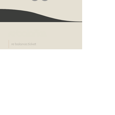
re balance.ticket
om
när
Lördagen den 19
re balance.expo är en
september 2026
mässa som inspirerar
till balans ur ett
helhets-perspektiv, vi
har samlat de främsta
kunskaperna för dig
plats
Elmia, Jönköping Konsert & Kongress