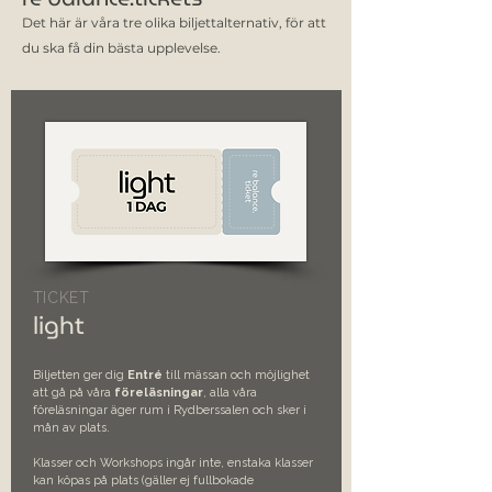
Det här är våra tre olika biljettalternativ, för att
du ska få din bästa upplevelse.
TICKET
light
Biljetten ger dig
Entré
till mässan och möjlighet
att gå på våra
föreläsningar
, alla våra
föreläsningar äger rum i Rydberssalen och sker i
mån av plats.
Klasser och Workshops ingår inte, enstaka klasser
kan köpas på plats (gäller ej fullbokade