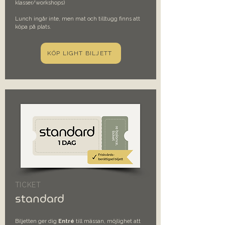
klasser/workshops)
Lunch ingår inte, men mat och tilltugg finns att
köpa på plats.
KÖP LIGHT BILJETT
TICKET
standard
Biljetten ger dig
Entré
till mässan, möjlighet att